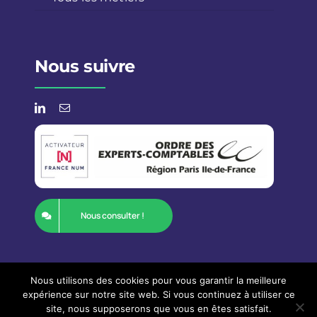
Nous suivre
Nous consulter !
Nous utilisons des cookies pour vous garantir la meilleure
expérience sur notre site web. Si vous continuez à utiliser ce
Tous droits réservés
Qontum
|
Mentions
site, nous supposerons que vous en êtes satisfait.
légales & C.G.U
.
| Une solution
Monweblocal