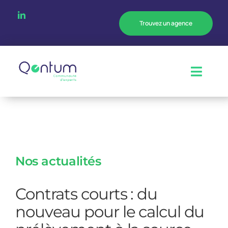
Passer
au
Trouvez un agence
contenu
Toggl
Navig
Notre entreprise
Notre expertise
Nos actualités
Votre métier
Contrats courts : du
Nos actualités
nouveau pour le calcul du