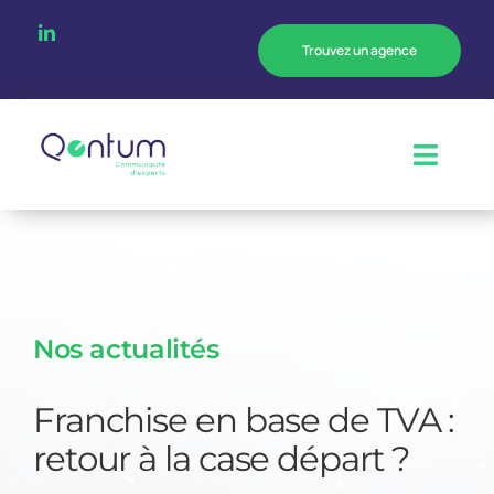
Passer
au
Trouvez un agence
contenu
Toggl
Navig
Notre entreprise
Notre expertise
Nos actualités
Votre métier
Franchise en base de TVA :
Nos actualités
retour à la case départ ?